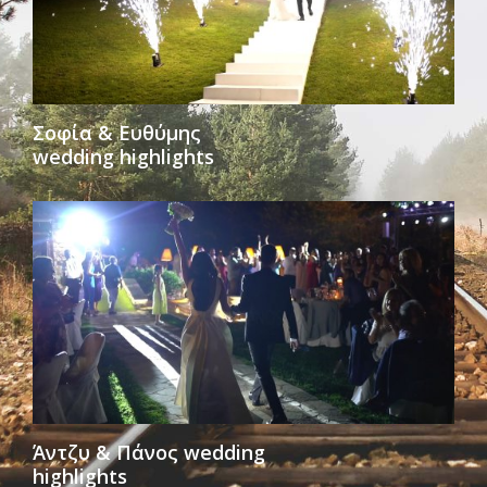
VIEW
Σοφία & Ευθύμης
wedding highlights
VIEW
Άντζυ & Πάνος wedding
highlights