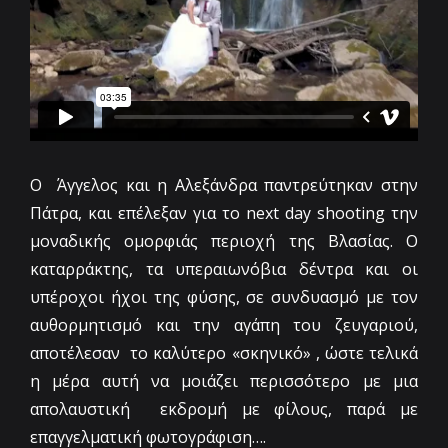
from
Ο Άγγελος και η Αλεξάνδρα παντρεύτηκαν στην
FLYWORK by Christos Keimalis
Πάτρα, και επέλεξαν για το next day shooting την
μοναδικής ομορφιάς περιοχή της Βλασίας. Ο
καταρράκτης, τα υπεραιωνόβια δέντρα και οι
υπέροχοι ήχοι της φύσης, σε συνδυασμό με τον
αυθορμητισμό και την αγάπη του ζευγαριού,
αποτέλεσαν το καλύτερο «σκηνικό» , ώστε τελικά
η μέρα αυτή να μοιάζει περισσότερο με μια
απολαυστική εκδρομή με φίλους, παρά με
on
επαγγελματική φωτογράφιση….